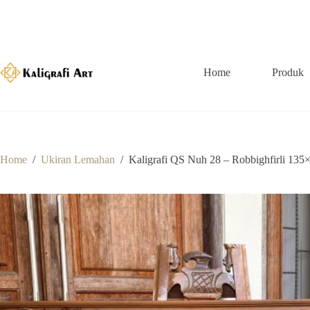
Skip
to
content
Home
Produk
Home
/
Ukiran Lemahan
/
Kaligrafi QS Nuh 28 – Robbighfirli 135