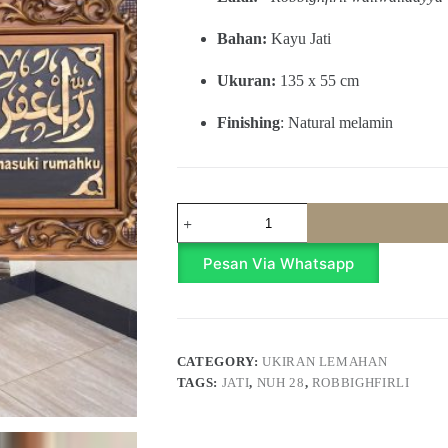
Bahan:
Kayu Jati
Ukuran:
135 x 55 cm
Finishing
: Natural melamin
Kaligrafi
QS
Nuh
28
Pesan Via Whatsapp
-
Robbighfirli
135x55
quantity
CATEGORY:
UKIRAN LEMAHAN
TAGS:
JATI
,
NUH 28
,
ROBBIGHFIRLI