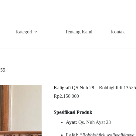
Kategori
Tentang Kami
Kontak
×55
Kaligrafi QS Nuh 28 – Robbighfirli 135×
Rp
2.150.000
Spesifikasi Produk
Ayat:
Qs. Nuh Ayat 28
Lafal:
“Robbighfirli waliwalidayya