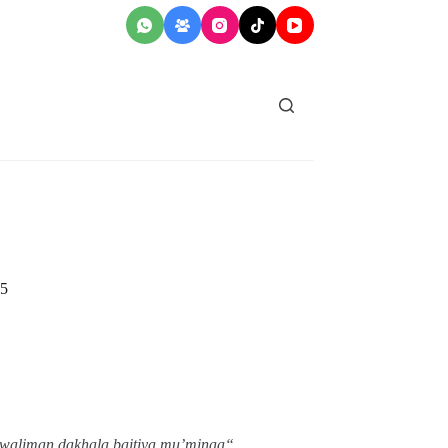
55
 waliman dakhala baitiya mu’minaa
“