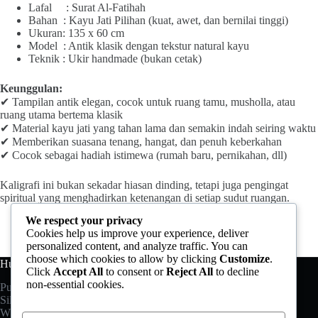
Lafal : Surat Al-Fatihah
Bahan : Kayu Jati Pilihan (kuat, awet, dan bernilai tinggi)
Ukuran: 135 x 60 cm
Model : Antik klasik dengan tekstur natural kayu
Teknik : Ukir handmade (bukan cetak)
Keunggulan:
✔ Tampilan antik elegan, cocok untuk ruang tamu, musholla, atau
ruang utama bertema klasik
✔ Material kayu jati yang tahan lama dan semakin indah seiring waktu
✔ Memberikan suasana tenang, hangat, dan penuh keberkahan
✔ Cocok sebagai hadiah istimewa (rumah baru, pernikahan, dll)
Kaligrafi ini bukan sekadar hiasan dinding, tetapi juga pengingat
spiritual yang menghadirkan ketenangan di setiap sudut ruangan.
We respect your privacy
Cookies help us improve your experience, deliver
personalized content, and analyze traffic. You can
choose which cookies to allow by clicking
Customize
.
Hubungi Kami
Click
Accept All
to consent or
Reject All
to decline
non-essential cookies.
Punya pertanyaan?
Silahkan hubungi kami melalui:
Whatsapp: +6282 325 198 488