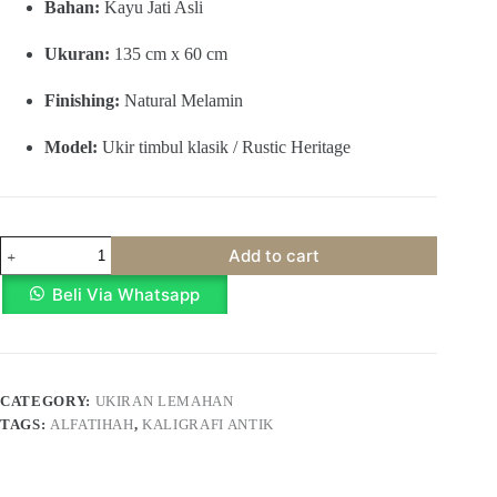
Bahan:
Kayu Jati Asli
Ukuran:
135 cm x 60 cm
Finishing:
Natural Melamin
Model:
Ukir timbul klasik / Rustic Heritage
Kaligrafi
Add to cart
Serat
Warisan
Beli Via Whatsapp
Al
Fatihah
quantity
CATEGORY:
UKIRAN LEMAHAN
TAGS:
ALFATIHAH
,
KALIGRAFI ANTIK