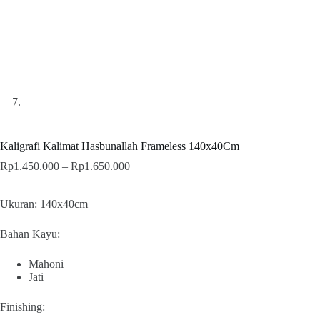
Kaligrafi Kalimat Hasbunallah Frameless 140x40Cm
Price
Rp
1.450.000
–
Rp
1.650.000
range:
Rp1.450.000
Ukuran: 140x40cm
through
Rp1.650.000
Bahan Kayu:
Mahoni
Jati
Finishing: