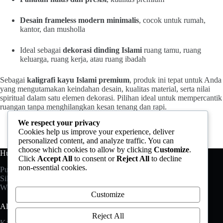
Desain frameless modern minimalis
, cocok untuk rumah,
kantor, dan musholla
Ideal sebagai
dekorasi dinding Islami
ruang tamu, ruang
keluarga, ruang kerja, atau ruang ibadah
Sebagai
kaligrafi kayu Islami premium
, produk ini tepat untuk Anda
yang mengutamakan keindahan desain, kualitas material, serta nilai
spiritual dalam satu elemen dekorasi. Pilihan ideal untuk mempercantik
ruangan tanpa menghilangkan kesan tenang dan rapi.
We respect your privacy
Cookies help us improve your experience, deliver
personalized content, and analyze traffic. You can
choose which cookies to allow by clicking
Customize
.
Hubungi Kami
Click
Accept All
to consent or
Reject All
to decline
non-essential cookies.
Punya pertanyaan?
Silahkan hubungi kami melalui:
Whatsapp: +6282 325 198 488
Customize
Alamat
Reject All
Kaligrafi Jati Prestasi