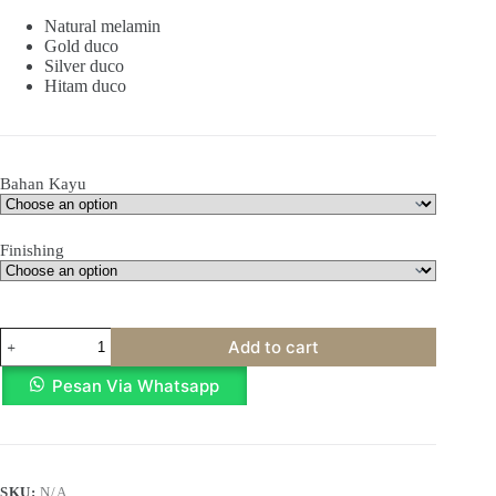
Natural melamin
Gold duco
Silver duco
Hitam duco
Bahan Kayu
Finishing
Kaligrafi
Add to cart
Kalimat
Hasbunallah
Pesan Via Whatsapp
Frameless
140x40Cm
quantity
SKU:
N/A