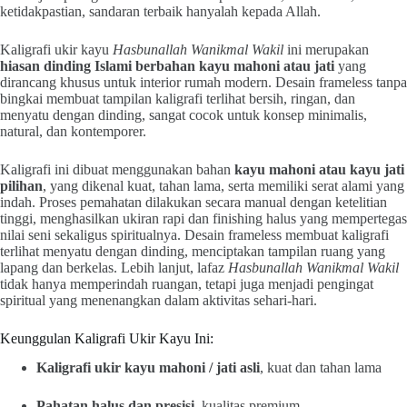
ketidakpastian, sandaran terbaik hanyalah kepada Allah.
Kaligrafi ukir kayu
Hasbunallah Wanikmal Wakil
ini merupakan
hiasan dinding Islami berbahan kayu mahoni atau jati
yang
dirancang khusus untuk interior rumah modern. Desain frameless tanpa
bingkai membuat tampilan kaligrafi terlihat bersih, ringan, dan
menyatu dengan dinding, sangat cocok untuk konsep minimalis,
natural, dan kontemporer.
Kaligrafi ini dibuat menggunakan bahan
kayu mahoni atau kayu jati
pilihan
, yang dikenal kuat, tahan lama, serta memiliki serat alami yang
indah. Proses pemahatan dilakukan secara manual dengan ketelitian
tinggi, menghasilkan ukiran rapi dan finishing halus yang mempertegas
nilai seni sekaligus spiritualnya. Desain frameless membuat kaligrafi
terlihat menyatu dengan dinding, menciptakan tampilan ruang yang
lapang dan berkelas. Lebih lanjut, lafaz
Hasbunallah Wanikmal Wakil
tidak hanya memperindah ruangan, tetapi juga menjadi pengingat
spiritual yang menenangkan dalam aktivitas sehari-hari.
Keunggulan Kaligrafi Ukir Kayu Ini:
Kaligrafi ukir kayu mahoni / jati asli
, kuat dan tahan lama
Pahatan halus dan presisi
, kualitas premium